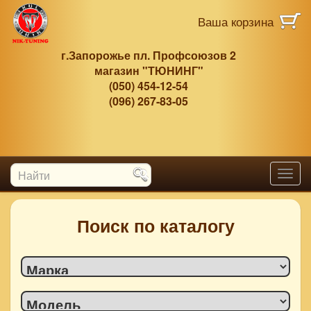
Перейти к основному содержанию
Ваша корзина
г.Запорожье пл. Профсоюзов 2
магазин "ТЮНИНГ"
(050) 454-12-54
(096) 267-83-05
mag-tuning.com.ua
Найти
Toggl
Форма поиска
navig
Поиск по каталогу